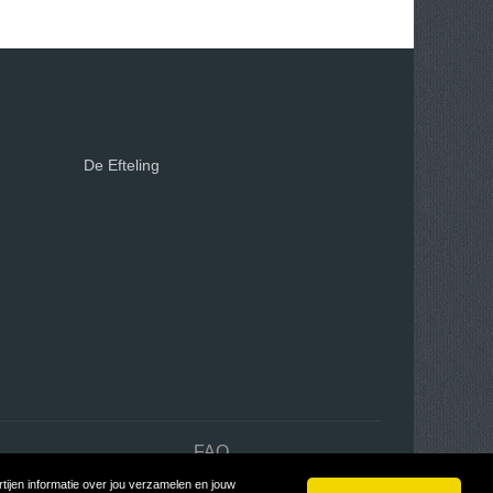
De Efteling
n
FAQ
ijen informatie over jou verzamelen en jouw