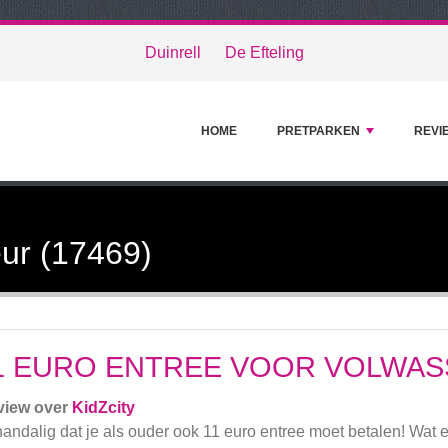
Duinrell
De Efteling
HOME
PRETPARKEN
REVI
ur (17469)
1 EURO ENTREE VOOR VOLWA
view over
KidZcity
andalig dat je als ouder ook 11 euro entree moet betalen! Wat e