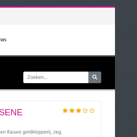
EWS
SSENE
en flauwe geldklopperij, zeg.