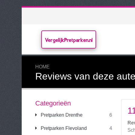
VergelijkPretparken.nl
HOME
Reviews van deze aute
Categorieën
1
Pretparken Drenthe
6
Re
Pretparken Flevoland
4
Sch