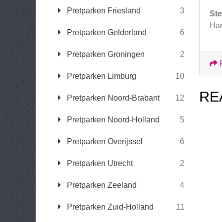
Pretparken Friesland
3
Ste
Har
Pretparken Gelderland
6
Pretparken Groningen
2
Pretparken Limburg
10
RE
Pretparken Noord-Brabant
12
Pretparken Noord-Holland
5
Pretparken Overijssel
6
Pretparken Utrecht
2
Pretparken Zeeland
4
Pretparken Zuid-Holland
11