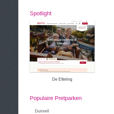
Spotlight
De Efteling
Populaire Pretparken
Duinrell