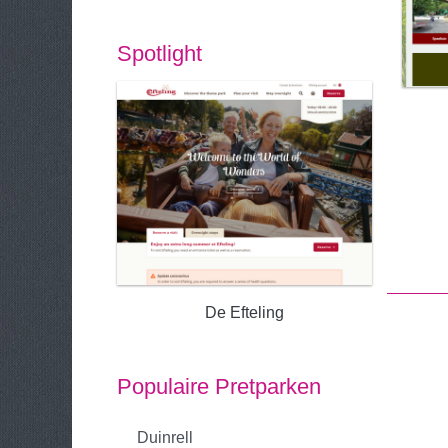
Spotlight
De Efteling
Populaire Pretparken
Duinrell