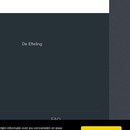
De Efteling
n
FAQ
ijen informatie over jou verzamelen en jouw