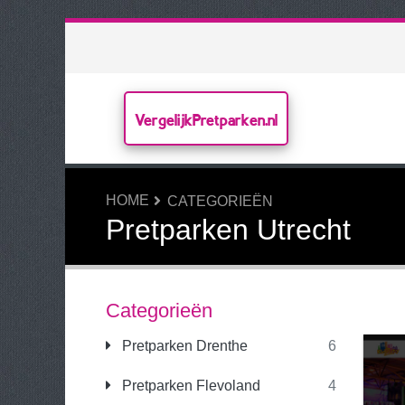
VergelijkPretparken.nl
HOME
CATEGORIEËN
Pretparken Utrecht
Categorieën
Pretparken Drenthe
6
Pretparken Flevoland
4