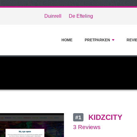
Duinrell
De Efteling
HOME
PRETPARKEN
REVI
KIDZCITY
#1
3 Reviews