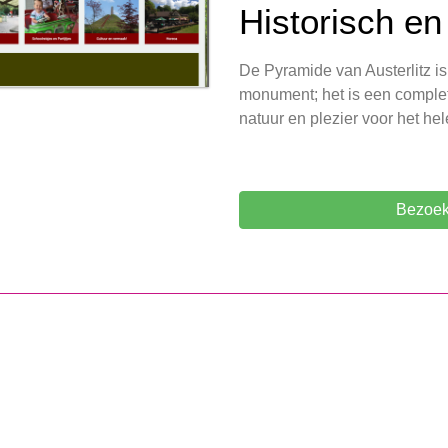
Historisch en
De Pyramide van Austerlitz i
monument; het is een comple
natuur en plezier voor het he
Bezoek