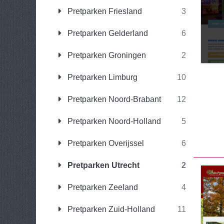
Pretparken Friesland
3
Pretparken Gelderland
6
Pretparken Groningen
2
Pretparken Limburg
10
Pretparken Noord-Brabant
12
Pretparken Noord-Holland
5
Pretparken Overijssel
6
Pretparken Utrecht
2
Pretparken Zeeland
4
Pretparken Zuid-Holland
11