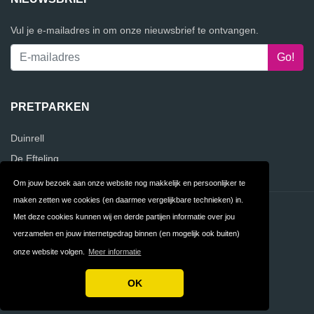
Vul je e-mailadres in om onze nieuwsbrief te ontvangen.
PRETPARKEN
Duinrell
De Efteling
Om jouw bezoek aan onze website nog makkelijk en persoonlijker te
maken zetten we cookies (en daarmee vergelijkbare technieken) in.
Contact
Privacy
Met deze cookies kunnen wij en derde partijen informatie over jou
verzamelen en jouw internetgedrag binnen (en mogelijk ook buiten)
Algemene
FAQ
onze website volgen.
Meer informatie
Voorwaarden
OK
Copyright © 2026 VergelijkPretparken.nl