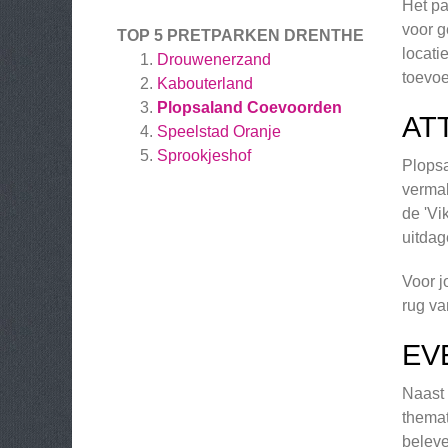
Het pa
voor g
TOP 5 PRETPARKEN DRENTHE
locati
Drouwenerzand
toevoe
Kabouterland
Plopsaland Coevoorden
AT
Speelstad Oranje
Sprookjeshof
Plopsa
vermak
de 'Vi
uitdag
Voor j
rug va
EV
Naast 
themat
beleve