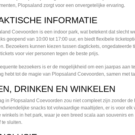
enten, Plopsaland zorgt voor een onvergetelijke ervaring.
AKTISCHE INFORMATIE
land Coevoorden is een indoor park, wat betekent dat slecht wee
jks geopend van 10:00 tot 17:00 uur, en biedt flexibele ticketop
n. Bezoekers kunnen kiezen tussen dagtickets, ongedateerde tick
etickets voor vier personen tegen de beste prijs.
requente bezoekers is er de mogelijkheid om een jaarpas aan t
g hebt tot de magie van Plopsaland Coevoorden, samen met tal
EN, DRINKEN EN WINKELEN
g in Plopsaland Coevoorden zou niet compleet zijn zonder de hee
ndvriendelijke snacks tot volwaardige maaltijden, er is voor elk
 winkels in het park, waar je een breed scala aan souvenirs en
 te sluiten.