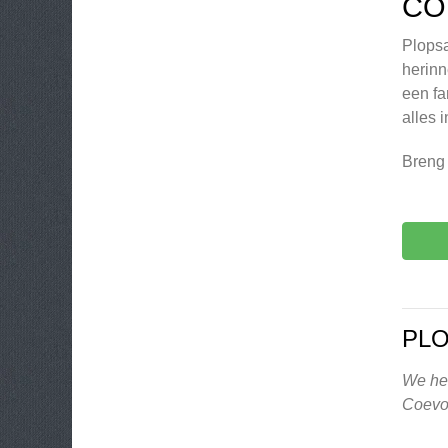
CO
Plopsa
herinn
een fa
alles 
Breng 
PL
We heb
Coevo