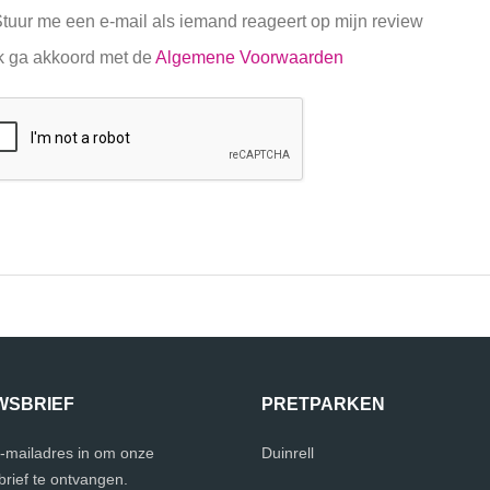
tuur me een e-mail als iemand reageert op mijn review
k ga akkoord met de
Algemene Voorwaarden
WSBRIEF
PRETPARKEN
e-mailadres in om onze
Duinrell
rief te ontvangen.