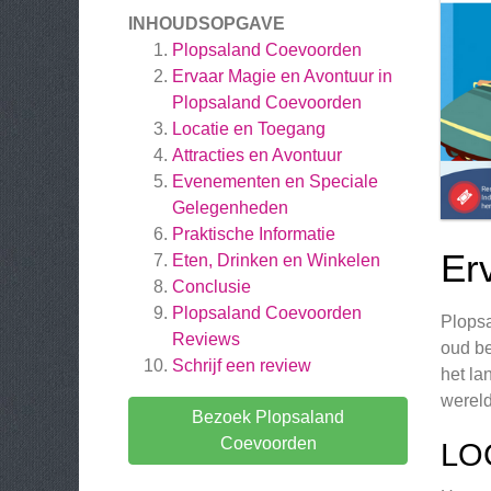
INHOUDSOPGAVE
Plopsaland Coevoorden
Ervaar Magie en Avontuur in
Plopsaland Coevoorden
Locatie en Toegang
Attracties en Avontuur
Evenementen en Speciale
Gelegenheden
Praktische Informatie
Er
Eten, Drinken en Winkelen
Conclusie
Plopsaland Coevoorden
Plopsa
Reviews
oud be
Schrijf een review
het la
wereld
Bezoek Plopsaland
Coevoorden
LO