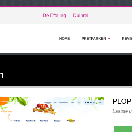
De Efteling
Duinrell
HOME
PRETPARKEN
REVI
n
PLOP
Laatste u