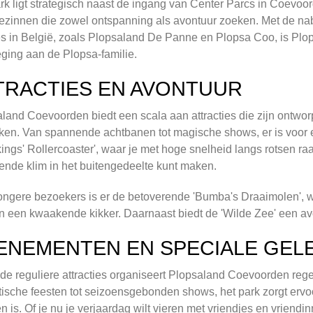
rk ligt strategisch naast de ingang van Center Parcs in Coevo
ezinnen die zowel ontspanning als avontuur zoeken. Met de na
es in België, zoals Plopsaland De Panne en Plopsa Coo, is P
ging aan de Plopsa-familie.
TRACTIES EN AVONTUUR
land Coevoorden biedt een scala aan attracties die zijn ontwor
en. Van spannende achtbanen tot magische shows, er is voor e
kings' Rollercoaster', waar je met hoge snelheid langs rotsen ra
ende klim in het buitengedeelte kunt maken.
ongere bezoekers is er de betoverende 'Bumba's Draaimolen', w
n een kwaakende kikker. Daarnaast biedt de 'Wilde Zee' een avon
ENEMENTEN EN SPECIALE GE
de reguliere attracties organiseert Plopsaland Coevoorden re
ische feesten tot seizoensgebonden shows, het park zorgt ervoor
n is. Of je nu je verjaardag wilt vieren met vriendjes en vriend