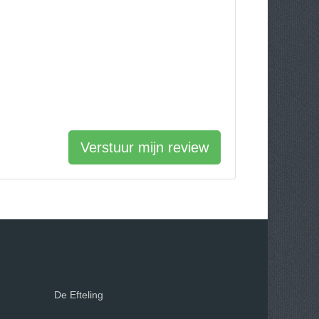
Verstuur mijn review
De Efteling