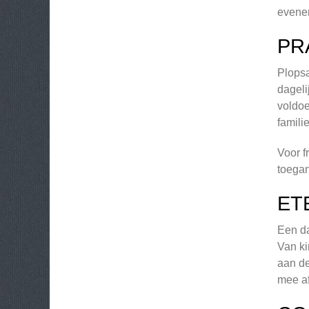
evenem
PR
Plopsa
dageli
voldoe
famili
Voor f
toegan
ET
Een da
Van ki
aan de
mee af