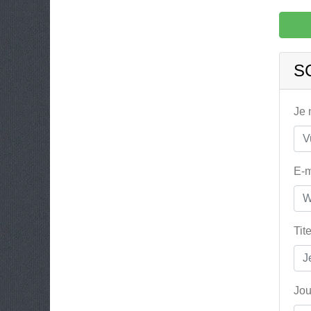
S
Je
E-m
Tit
Jou