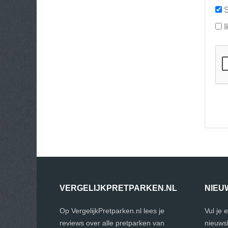
S
I
VERGELIJKPRETPARKEN.NL
NIEU
Op VergelijkPretparken.nl lees je
Vul je 
reviews over alle pretparken van
nieuwsb