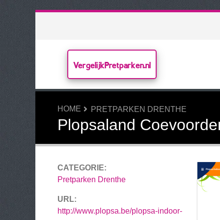
VergelijkPretparken.nl
HOME
PRETPARKEN DRENTHE
Plopsaland Coevoorde
CATEGORIE:
Pretparken Drenthe
URL:
http://www.plopsa.be/plopsa-indoor-