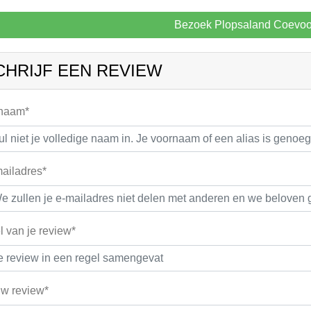
Bezoek Plopsaland Coevo
CHRIJF EEN REVIEW
 naam*
ailadres*
el van je review*
w review*